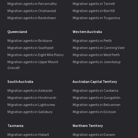
Migration agents in Parramatta
Migration agents in Tarneit
Migration agents in Chatswood
Migration agents in Box Hill
Migration agents in Bankstown
Migration agents in Truganina
Queensland
Western Australia
Migration agents in Brisbane
Migration agents in Perth
Migration agents in Southport
Migration agents in Canning Vale
Migration agents in Eight Mile Plains
Migration agents in West Perth
Migration agents in Upper Mount
Migration agents in Joondalup
Gravatt
South Australia
Australian Capital Territory
Migration agents in Adelaide
Migration agents in Canberra
Migration agents in Hindmarsh
Migration agents in Gungahlin
Migration agents in Lightsview
Migration agents in Belconnen
Migration agents in Salisbury
Migration agents in Dickson
Tasmania
Northern Territory
Migration agents in Hobart
Migration agents in Darwin