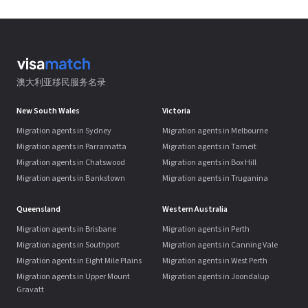
澳大利亚移民服务名录
New South Wales
Victoria
Migration agents in Sydney
Migration agents in Melbourne
Migration agents in Parramatta
Migration agents in Tarneit
Migration agents in Chatswood
Migration agents in Box Hill
Migration agents in Bankstown
Migration agents in Truganina
Queensland
Western Australia
Migration agents in Brisbane
Migration agents in Perth
Migration agents in Southport
Migration agents in Canning Vale
Migration agents in Eight Mile Plains
Migration agents in West Perth
Migration agents in Upper Mount
Migration agents in Joondalup
Gravatt