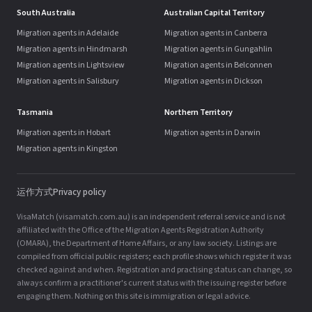
South Australia
Australian Capital Territory
Migration agents in Adelaide
Migration agents in Canberra
Migration agents in Hindmarsh
Migration agents in Gungahlin
Migration agents in Lightsview
Migration agents in Belconnen
Migration agents in Salisbury
Migration agents in Dickson
Tasmania
Northern Territory
Migration agents in Hobart
Migration agents in Darwin
Migration agents in Kingston
运作方式
Privacy policy
VisaMatch (visamatch.com.au) is an independent referral service and is not
affiliated with the Office of the Migration Agents Registration Authority
(OMARA), the Department of Home Affairs, or any law society. Listings are
compiled from official public registers; each profile shows which register it was
checked against and when. Registration and practising status can change, so
always confirm a practitioner's current status with the issuing register before
engaging them. Nothing on this site is immigration or legal advice.