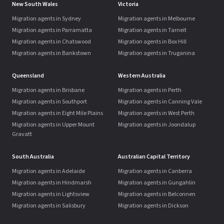
New South Wales
Victoria
Migration agents in Sydney
Migration agents in Melbourne
Migration agents in Parramatta
Migration agents in Tarneit
Migration agents in Chatswood
Migration agents in Box Hill
Migration agents in Bankstown
Migration agents in Truganina
Queensland
Western Australia
Migration agents in Brisbane
Migration agents in Perth
Migration agents in Southport
Migration agents in Canning Vale
Migration agents in Eight Mile Plains
Migration agents in West Perth
Migration agents in Upper Mount
Migration agents in Joondalup
Gravatt
South Australia
Australian Capital Territory
Migration agents in Adelaide
Migration agents in Canberra
Migration agents in Hindmarsh
Migration agents in Gungahlin
Migration agents in Lightsview
Migration agents in Belconnen
Migration agents in Salisbury
Migration agents in Dickson