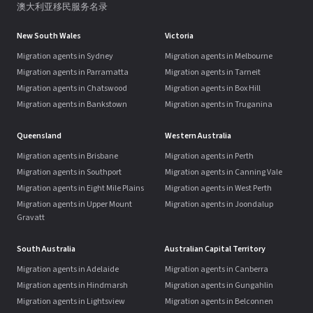
澳大利亚移民服务名录
New South Wales
Victoria
Migration agents in Sydney
Migration agents in Melbourne
Migration agents in Parramatta
Migration agents in Tarneit
Migration agents in Chatswood
Migration agents in Box Hill
Migration agents in Bankstown
Migration agents in Truganina
Queensland
Western Australia
Migration agents in Brisbane
Migration agents in Perth
Migration agents in Southport
Migration agents in Canning Vale
Migration agents in Eight Mile Plains
Migration agents in West Perth
Migration agents in Upper Mount
Migration agents in Joondalup
Gravatt
South Australia
Australian Capital Territory
Migration agents in Adelaide
Migration agents in Canberra
Migration agents in Hindmarsh
Migration agents in Gungahlin
Migration agents in Lightsview
Migration agents in Belconnen